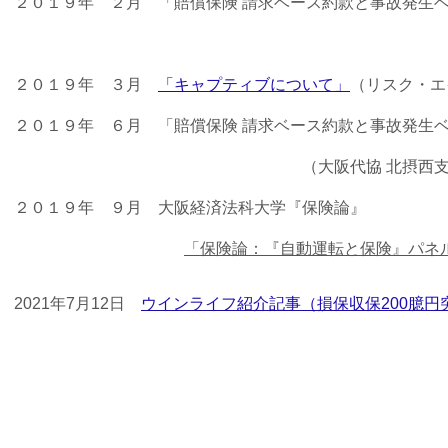
２０１９年 ２月 「賠償保険 請求ベース約款と事故発生
（大阪代協 南大
２０１９年 ３月
「キャプティブについて」
（リスク・エ
２０１９年 ６月 「賠償保険 請求ベース約款と事故発生
（大阪代協 北摂西支部・北摂東支
２０１９年 ９月 大阪経済法科大学『保険論』
「保険論：『自動運転と保険』パネ
2021年7月12日
ウインライフ紹介記事（損保収保200臆円